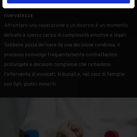
per tutelare i tuoi interessi con professionalità e
riservatezza
Affrontare una separazione o un divorzio è un momento
delicato e spesso carico di complessità emotive e legali.
Sebbene possa derivare da una decisione condivisa, il
processo coinvolge frequentemente contrattazioni
prolungate e decisioni complesse che richiedono
l’intervento di avvocati, tribunali e, nel caso di famiglie
con figli, giudici minorili.