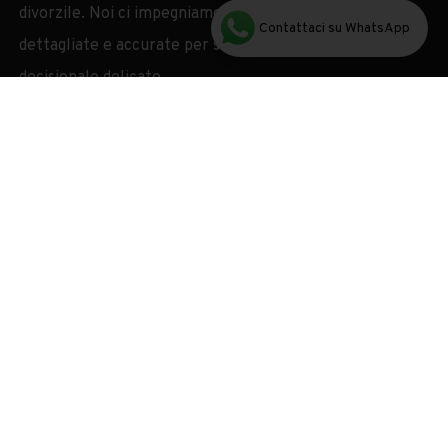
divorzile. Noi ci impegniamo a raccogliere prove
Contattaci su WhatsApp
dettagliate e accurate per sostenere questo processo
decisionale delicato.
Il terzo focus delle nostre indagini è la documentazione
dell’incapacità o inadeguatezza (totale o parziale) di uno
dei genitori riguardo alla custodia prevalente o esclusiva
dei figli. La nostra competenza in questo settore si
concentra sul garantire il benessere e la sicurezza dei
minori coinvolti, con un approccio attento alle
dinamiche familiari.
Infine, ci occupiamo della dimostrazione della presenza o
assenza dei requisiti necessari all’assegnazione della casa
coniugale. Questa fase investigativa è finalizzata a