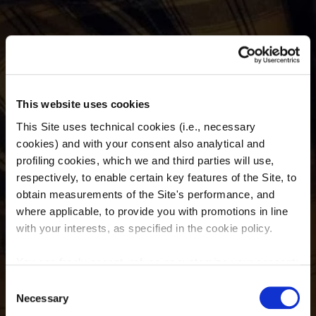
This website uses cookies
This Site uses technical cookies (i.e., necessary
cookies) and with your consent also analytical and
profiling cookies, which we and third parties will use,
respectively, to enable certain key features of the Site, to
BENVENUTO
obtain measurements of the Site's performance, and
where applicable, to provide you with promotions in line
Vuoi maggiori informazioni su un
with your interests, as specified in the cookie policy.
nostro servizio?
You can freely accept, refuse or customize your consent:
Consent
Contatti
by clicking on 'Accept', you consent to the use of all
Necessary
Selection
cookies, including profiling cookies, also from third-